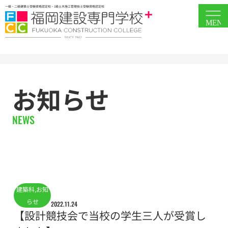
一級・二級建築士受験資格認定校・1級土木施工管理技士受験資格認定校
MEN
お知らせ
NEWS
建築科
,
お知
らせ
2022.11.24
【設計競技会で当校の学生三人が受賞し