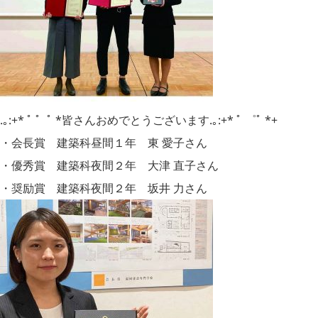
.｡:+* ﾟ ゜ﾟ *皆さんおめでとうございます.｡:+* ﾟ ゜ﾟ *+
・会長賞 建築科昼間１年 東 愛子さん
・優秀賞 建築科夜間２年 大津 直子さん
・奨励賞 建築科夜間２年 坂井 力さん