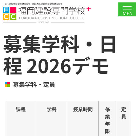
一級・二級建築士受験資格認定校・1級土木施工管理技士受験資格認定校
MEN
募集学科・日
程 2026デモ
募集学科・定員
課程
学科
授業時間
修
定
業
員
年
限