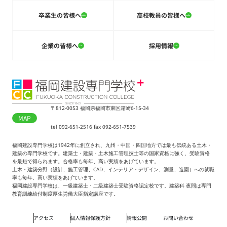
卒業生の皆様へ
高校教員の皆様へ
企業の皆様へ
採用情報
〒812-0053 福岡県福岡市東区箱崎6-15-34
MAP
tel 092-651-2516 fax 092-651-7539
福岡建設専門学校は1942年に創立され、九州・中国・四国地方では最も伝統ある土木・
建築の専門学校です。建築士・建築・土木施工管理技士等の国家資格に強く、受験資格
を最短で得られます。合格率も毎年、高い実績をあげています。
土木・建築分野（設計、施工管理、CAD、インテリア・デザイン、測量、造園）への就職
率も毎年、高い実績をあげています。
福岡建設専門学校は、一級建築士・二級建築士受験資格認定校です。建築科 夜間は専門
教育訓練給付制度厚生労働大臣指定講座です。
アクセス
個人情報保護方針
情報公開
お問い合わせ