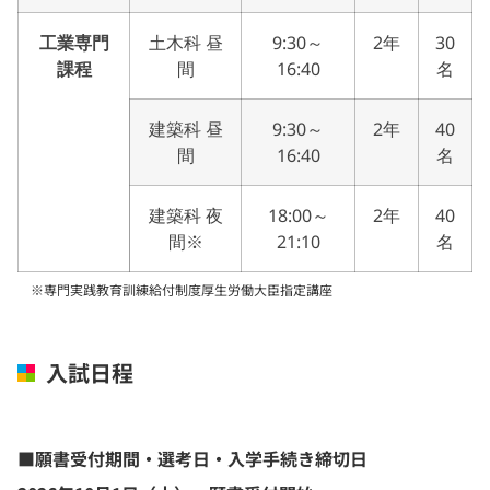
工業専門
土木科 昼
9:30～
2年
30
課程
間
16:40
名
建築科 昼
9:30～
2年
40
間
16:40
名
建築科 夜
18:00～
2年
40
間※
21:10
名
※専門実践教育訓練給付制度厚生労働大臣指定講座
入試日程
■願書受付期間・選考日・入学手続き締切日