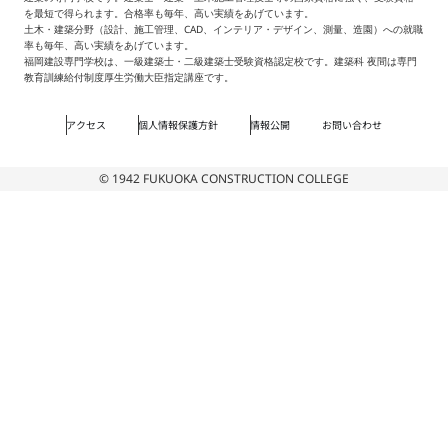
を最短で得られます。合格率も毎年、高い実績をあげています。
土木・建築分野（設計、施工管理、CAD、インテリア・デザイン、測量、造園）への就職
率も毎年、高い実績をあげています。
福岡建設専門学校は、一級建築士・二級建築士受験資格認定校です。建築科 夜間は専門
教育訓練給付制度厚生労働大臣指定講座です。
アクセス
個人情報保護方針
情報公開
お問い合わせ
© 1942 FUKUOKA CONSTRUCTION COLLEGE