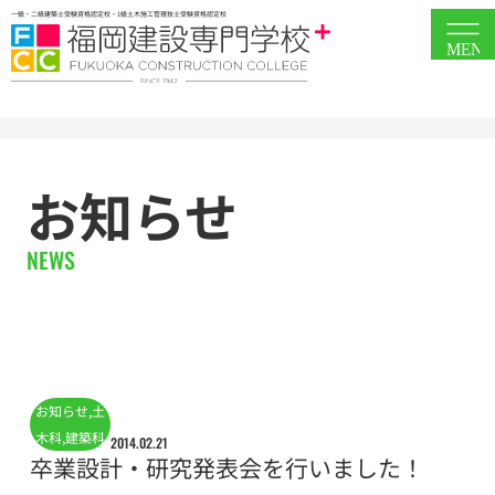
一級・二級建築士受験資格認定校・1級土木施工管理技士受験資格認定校
MEN
お知らせ
NEWS
お知らせ
,
土
木科
,
建築科
2014.02.21
卒業設計・研究発表会を行いました！