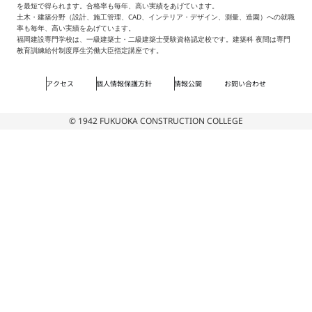
を最短で得られます。合格率も毎年、高い実績をあげています。
土木・建築分野（設計、施工管理、CAD、インテリア・デザイン、測量、造園）への就職
率も毎年、高い実績をあげています。
福岡建設専門学校は、一級建築士・二級建築士受験資格認定校です。建築科 夜間は専門
教育訓練給付制度厚生労働大臣指定講座です。
アクセス
個人情報保護方針
情報公開
お問い合わせ
© 1942 FUKUOKA CONSTRUCTION COLLEGE