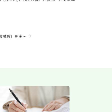
【ＮＥＷ】1月入試（入学者選考試験）を実施いたします（追加）