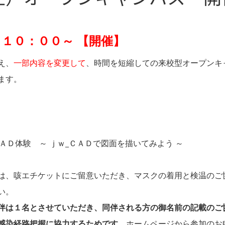
１０：００～ 【開催】
え、
一部内容を変更して
、時間を短縮しての来校型オープンキ
ます。
ＣＡＤ体験 ～ ｊｗ_ＣＡＤで図面を描いてみよう ～
は、咳エチケットにご留意いただき、マスクの着用と検温のご
い。
伴は１名とさせていただき、同伴される方の御名前の記載のご
感染経路把握に協力するためです。
ホームページから参加のお