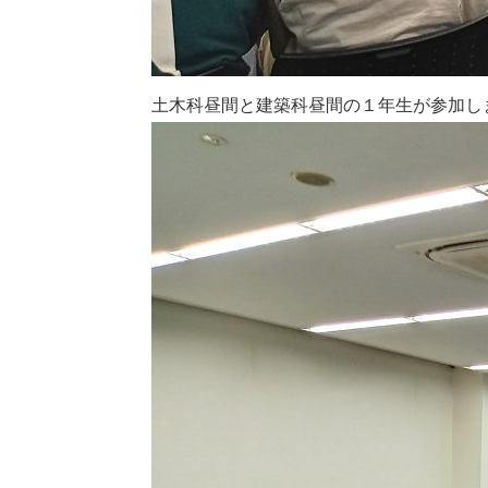
土木科昼間と建築科昼間の１年生が参加し