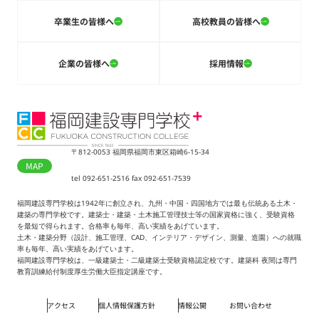
卒業生の皆様へ
高校教員の皆様へ
企業の皆様へ
採用情報
〒812-0053 福岡県福岡市東区箱崎6-15-34
MAP
tel 092-651-2516 fax 092-651-7539
福岡建設専門学校は1942年に創立され、九州・中国・四国地方では最も伝統ある土木・
建築の専門学校です。建築士・建築・土木施工管理技士等の国家資格に強く、受験資格
を最短で得られます。合格率も毎年、高い実績をあげています。
土木・建築分野（設計、施工管理、CAD、インテリア・デザイン、測量、造園）への就職
率も毎年、高い実績をあげています。
福岡建設専門学校は、一級建築士・二級建築士受験資格認定校です。建築科 夜間は専門
教育訓練給付制度厚生労働大臣指定講座です。
アクセス
個人情報保護方針
情報公開
お問い合わせ