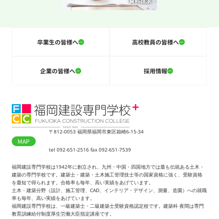
卒業生の皆様へ
高校教員の皆様へ
企業の皆様へ
採用情報
〒812-0053 福岡県福岡市東区箱崎6-15-34
MAP
tel 092-651-2516 fax 092-651-7539
福岡建設専門学校は1942年に創立され、九州・中国・四国地方では最も伝統ある土木・
建築の専門学校です。建築士・建築・土木施工管理技士等の国家資格に強く、受験資格
を最短で得られます。合格率も毎年、高い実績をあげています。
土木・建築分野（設計、施工管理、CAD、インテリア・デザイン、測量、造園）への就職
率も毎年、高い実績をあげています。
福岡建設専門学校は、一級建築士・二級建築士受験資格認定校です。建築科 夜間は専門
教育訓練給付制度厚生労働大臣指定講座です。