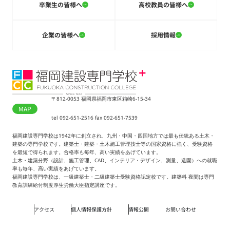
卒業生の皆様へ
高校教員の皆様へ
企業の皆様へ
採用情報
〒812-0053 福岡県福岡市東区箱崎6-15-34
MAP
tel 092-651-2516 fax 092-651-7539
福岡建設専門学校は1942年に創立され、九州・中国・四国地方では最も伝統ある土木・
建築の専門学校です。建築士・建築・土木施工管理技士等の国家資格に強く、受験資格
を最短で得られます。合格率も毎年、高い実績をあげています。
土木・建築分野（設計、施工管理、CAD、インテリア・デザイン、測量、造園）への就職
率も毎年、高い実績をあげています。
福岡建設専門学校は、一級建築士・二級建築士受験資格認定校です。建築科 夜間は専門
教育訓練給付制度厚生労働大臣指定講座です。
アクセス
個人情報保護方針
情報公開
お問い合わせ