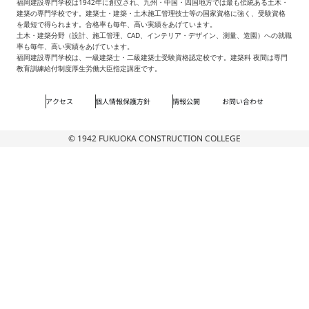
福岡建設専門学校は1942年に創立され、九州・中国・四国地方では最も伝統ある土木・
建築の専門学校です。建築士・建築・土木施工管理技士等の国家資格に強く、受験資格
を最短で得られます。合格率も毎年、高い実績をあげています。
土木・建築分野（設計、施工管理、CAD、インテリア・デザイン、測量、造園）への就職
率も毎年、高い実績をあげています。
福岡建設専門学校は、一級建築士・二級建築士受験資格認定校です。建築科 夜間は専門
教育訓練給付制度厚生労働大臣指定講座です。
アクセス
個人情報保護方針
情報公開
お問い合わせ
© 1942 FUKUOKA CONSTRUCTION COLLEGE