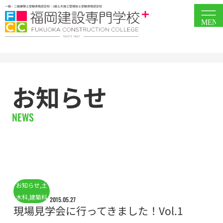
一級・二級建築士受験資格認定校・1級土木施工管理技士受験資格認定校
MEN
お知らせ
NEWS
お知らせ
,
土
木科
,
建築科
2015.05.27
現場見学会に行ってきました！Vol.1