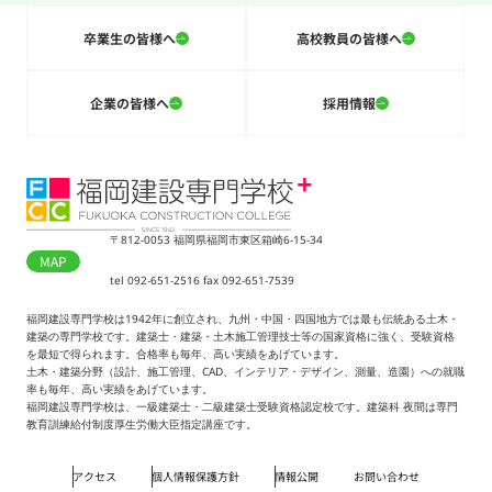
卒業生の皆様へ
高校教員の皆様へ
企業の皆様へ
採用情報
〒812-0053 福岡県福岡市東区箱崎6-15-34
MAP
tel 092-651-2516 fax 092-651-7539
福岡建設専門学校は1942年に創立され、九州・中国・四国地方では最も伝統ある土木・
建築の専門学校です。建築士・建築・土木施工管理技士等の国家資格に強く、受験資格
を最短で得られます。合格率も毎年、高い実績をあげています。
土木・建築分野（設計、施工管理、CAD、インテリア・デザイン、測量、造園）への就職
率も毎年、高い実績をあげています。
福岡建設専門学校は、一級建築士・二級建築士受験資格認定校です。建築科 夜間は専門
教育訓練給付制度厚生労働大臣指定講座です。
アクセス
個人情報保護方針
情報公開
お問い合わせ