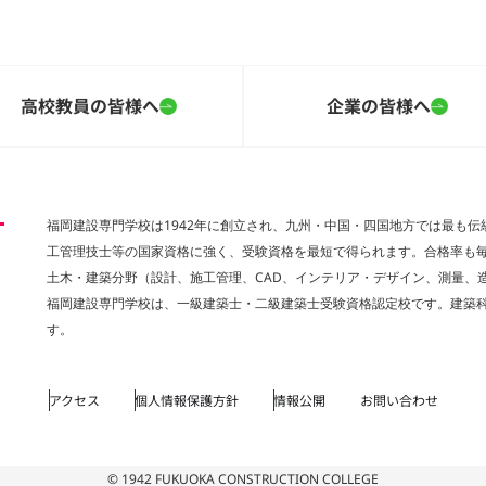
高校教員の皆様へ
企業の皆様へ
福岡建設専門学校は1942年に創立され、九州・中国・四国地方では最も
工管理技士等の国家資格に強く、受験資格を最短で得られます。合格率も
土木・建築分野（設計、施工管理、CAD、インテリア・デザイン、測量、
福岡建設専門学校は、一級建築士・二級建築士受験資格認定校です。建築科
す。
アクセス
個人情報保護方針
情報公開
お問い合わせ
© 1942 FUKUOKA CONSTRUCTION COLLEGE