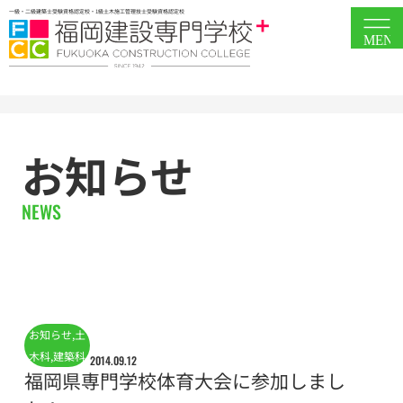
一級・二級建築士受験資格認定校・1級土木施工管理技士受験資格認定校
MEN
お知らせ
NEWS
お知らせ
,
土
木科
,
建築科
2014.09.12
福岡県専門学校体育大会に参加しまし