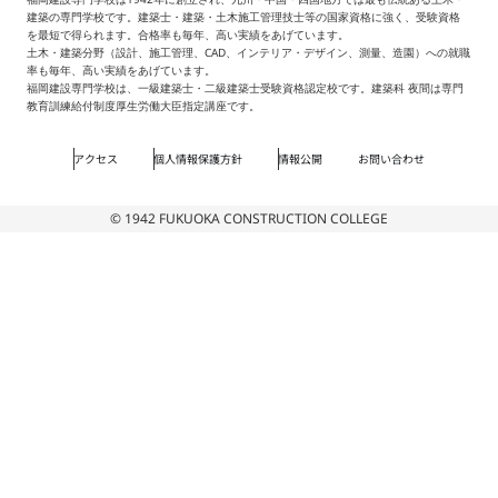
建築の専門学校です。建築士・建築・土木施工管理技士等の国家資格に強く、受験資格
を最短で得られます。合格率も毎年、高い実績をあげています。
土木・建築分野（設計、施工管理、CAD、インテリア・デザイン、測量、造園）への就職
率も毎年、高い実績をあげています。
福岡建設専門学校は、一級建築士・二級建築士受験資格認定校です。建築科 夜間は専門
教育訓練給付制度厚生労働大臣指定講座です。
アクセス
個人情報保護方針
情報公開
お問い合わせ
© 1942 FUKUOKA CONSTRUCTION COLLEGE